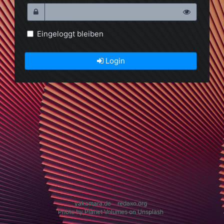
Eingeloggt bleiben
Login
yakamara.de
redaxo.org
Photo by Planet Volumes on Unsplash