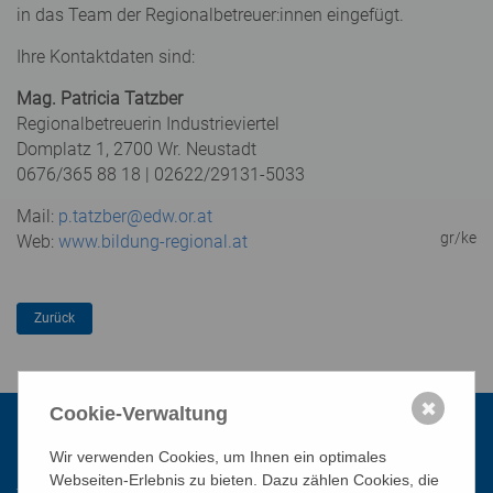
in das Team der Regionalbetreuer:innen eingefügt.
Ihre Kontaktdaten sind:
Mag. Patricia Tatzber
Regionalbetreuerin Industrieviertel
Domplatz 1, 2700 Wr. Neustadt
0676/365 88 18 | 02622/29131-5033
Mail:
p.tatzber@edw.or.at
gr/ke
Web:
www.bildung-regional.at
✖
Cookie-Verwaltung
Kontakt
Wir verwenden Cookies, um Ihnen ein optimales
Webseiten-Erlebnis zu bieten. Dazu zählen Cookies, die