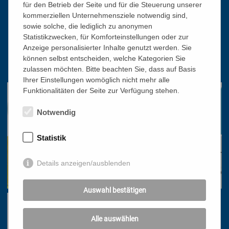
für den Betrieb der Seite und für die Steuerung unserer
kommerziellen Unternehmensziele notwendig sind,
Katholisches Bildungswerk Wien
sowie solche, die lediglich zu anonymen
1010 Wien, Stephansplatz 3
Statistikzwecken, für Komforteinstellungen oder zur
Anzeige personalisierter Inhalte genutzt werden. Sie
01/51 552-3320
können selbst entscheiden, welche Kategorien Sie
office@bildungswerk.at
zulassen möchten. Bitte beachten Sie, dass auf Basis
Ihrer Einstellungen womöglich nicht mehr alle
Funktionalitäten der Seite zur Verfügung stehen.
Notwendig
Statistik
Details anzeigen/ausblenden
Auswahl bestätigen
Alle auswählen