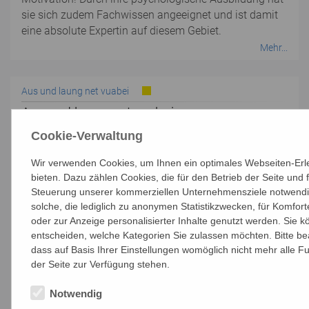
sie sich zudem Fachwissen angeeignet und ist damit
eine absolute Expertin auf diesem Gebiet.
Mehr...
Aus und laung net vuabei
Aus und laung net vuabei -
Mundartkreuzweg
Cookie-Verwaltung
Der bekannte Weinviertler
Schriftsteller Rudi Weiß hat sich der
Wir verwenden Cookies, um Ihnen ein optimales Webseiten-Erl
bieten. Dazu zählen Cookies, die für den Betrieb der Seite und f
14 Kreuzwegstationen
Steuerung unserer kommerziellen Unternehmensziele notwendi
angenommen und davon 2024 eine
solche, die lediglich zu anonymen Statistikzwecken, für Komfort
neue Version in Mundart verfasst.
oder zur Anzeige personalisierter Inhalte genutzt werden. Sie k
Untermalt wird diese im wahrsten
entscheiden, welche Kategorien Sie zulassen möchten. Bitte be
Sinn des Wortes mit Bildern der
dass auf Basis Ihrer Einstellungen womöglich nicht mehr alle Fu
Künstlerin Christine Eigner aus
der Seite zur Verfügung stehen.
Gaubitsch. Mit musikalischer
Untermalung.
Notwendig