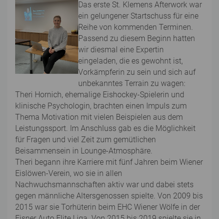
Das erste St. Klemens Afterwork war
ein gelungener Startschuss für eine
Reihe von kommenden Terminen.
Passend zu diesem Beginn hatten
wir diesmal eine Expertin
eingeladen, die es gewohnt ist,
Vorkämpferin zu sein und sich auf
unbekanntes Terrain zu wagen:
Theri Hornich, ehemalige Eishockey-Spielerin und
klinische Psychologin, brachten einen Impuls zum
Thema Motivation mit vielen Beispielen aus dem
Leistungssport. Im Anschluss gab es die Möglichkeit
für Fragen und viel Zeit zum gemütlichen
Beisammensein in Lounge-Atmosphäre.
Theri begann ihre Karriere mit fünf Jahren beim Wiener
Eislöwen-Verein, wo sie in allen
Nachwuchsmannschaften aktiv war und dabei stets
gegen männliche Altersgenossen spielte. Von 2009 bis
2015 war sie Torhüterin beim EHC Wiener Wölfe in der
Eisner Auto Elite Liga. Von 2015 bis 2019 spielte sie in