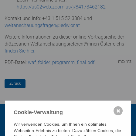
https://us02web.zoom.us/j/84173462182
Kontakt und Info: +43 1 515 52 3384 und
weltanschauungsfragen@edw.or.at
Weitere Informationen zu dieser online-Vortragsreihe der
diözesanen Weltanschauungsreferent*innen Österreichs
finden Sie hier.
mz/mz
PDF-Datei:
waf_folder_programm_final.pdf
✖
Cookie-Verwaltung
Kontakt
Wir verwenden Cookies, um Ihnen ein optimales
Webseiten-Erlebnis zu bieten. Dazu zählen Cookies, die