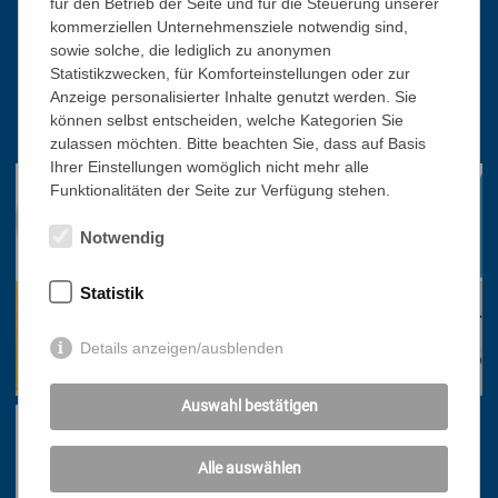
für den Betrieb der Seite und für die Steuerung unserer
Katholisches Bildungswerk Wien
kommerziellen Unternehmensziele notwendig sind,
sowie solche, die lediglich zu anonymen
1010 Wien, Stephansplatz 3
Statistikzwecken, für Komforteinstellungen oder zur
01/51 552-3320
Anzeige personalisierter Inhalte genutzt werden. Sie
können selbst entscheiden, welche Kategorien Sie
office@bildungswerk.at
zulassen möchten. Bitte beachten Sie, dass auf Basis
Ihrer Einstellungen womöglich nicht mehr alle
Funktionalitäten der Seite zur Verfügung stehen.
Notwendig
Statistik
Details anzeigen/ausblenden
Auswahl bestätigen
Alle auswählen