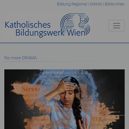
Bildung Regional
|
ANIMA
|
Biblio-Wien
No more DRAMA