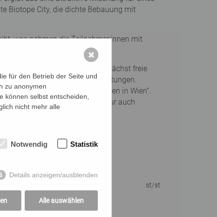
lte Biotope City, die dichte Bebauung mit
eibt, was nehmen die Teilnehmer:innen mit
✖
tur in Graz, Neapel und Wien. Zunächst freie
e für den Betrieb der Seite und
nisation von Architekturveranstaltungen.
ich zu anonymen
 Tours Vienna. Architekturführungen in Wien“.
ie können selbst entscheiden,
ltagsqualität der Wiener Architektur auch
lich nicht mehr alle
Notwendig
Statistik
mten Gruppengröße
Details anzeigen/ausblenden
st/st
gen
Alle auswählen