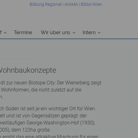
Bildung Regional
|
ANIMA
|
Biblio-Wien
f
Termine
Wir über uns
Intern
 Wohnbaukonzepte
 zur neuen Biotope City: Der Wienerberg zeigt
e Wohnformen, die nicht zuletzt auf die
n.
 Süden ist seit je ein wichtiger Ort für Wien.
lt und ist von Gegensätzen geprägt: der
weitläufigen George-Washington-Hof (1930),
2005), dem 123ha große
ergibt das eine attraktive Mischung für eines