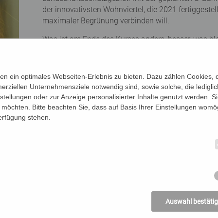
der innovativsten Wohnviertel, die 2021 fertiggestel
maximaler Begrünung verbinden will.
Was ist am Ende des Kurses anders, besser, was bl
(materiell oder geistig)?
Referentin: Felicitas Konecny (Studium der Architek
n ein optimales Webseiten-Erlebnis zu bieten. Dazu zählen Cookies, di
Mitarbeit in Architekturbüros, Kuratierung und Orga
erziellen Unternehmensziele notwendig sind, sowie solche, die ledigl
„guiding architect“, Eigentümerin von „Architectural
nstellungen oder zur Anzeige personalisierter Inhalte genutzt werden. S
Fremdenführerin , begeistert von der Vielfalt und Al
möchten. Bitte beachten Sie, dass auf Basis Ihrer Einstellungen womög
abseits des Starkults)
Verfügung stehen.
Termin: Dienstag, 29. Nov 2022, 10.00–12.30 Uhr
Kosten: 18,– plus 3,– Audioguide ab einer bestim
 der Straßenbahn 1, 1100 Wien
erk.at oder Tel. 01/51 552-5108
Auswahl bestäti