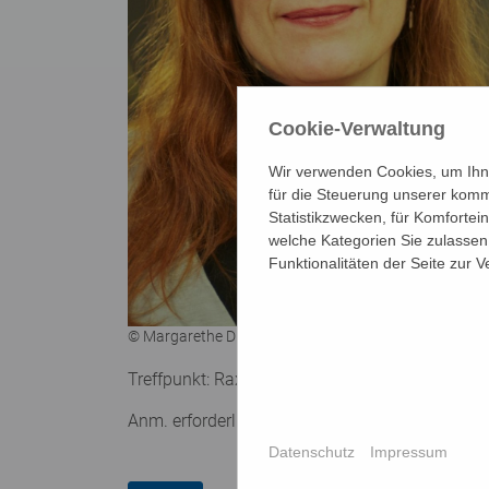
Cookie-Verwaltung
Wir verwenden Cookies, um Ihne
für die Steuerung unserer komm
Statistikzwecken, für Komfortei
welche Kategorien Sie zulassen 
Funktionalitäten der Seite zur 
© Margarethe Drexel | Felicitas Konecny
Treffpunkt: Raxstraße/Windtenstraße, Schleife
Anm. erforderlich: bildungszentrum@bildungsw
Datenschutz
Impressum