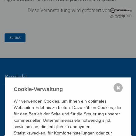
Diese Veranstaltung wird gefördert von
mz/pm
© ÖGPB
Kontakt
✖
Cookie-Verwaltung
Katholisches Bildungswerk Wien
Wir verwenden Cookies, um Ihnen ein optimales
1010 Wien, Stephansplatz 3
Webseiten-Erlebnis zu bieten. Dazu zählen Cookies, die
für den Betrieb der Seite und für die Steuerung unserer
01/51 552-3320
kommerziellen Unternehmensziele notwendig sind,
office@bildungswerk.at
sowie solche, die lediglich zu anonymen
Statistikzwecken, für Komforteinstellungen oder zur