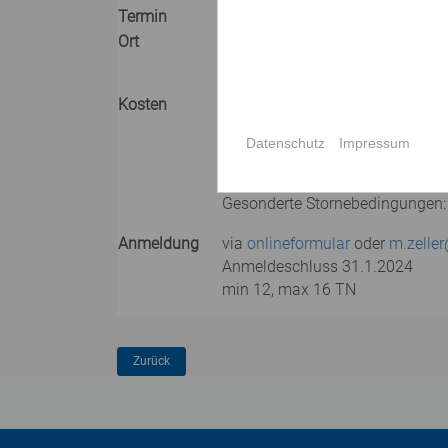
Termin
Do, 7. März - So, 10. März 2024
Ort
Dachstein-Massiv
Unterkunft: Wiesberghaus/Dachs
Kosten
€ 320,- inkl, Schneeschuhe und 
exkl. Quartier, Verpflegung 
Datenschutz
Impressum
für Quartier ist mit € 70,- bis 8
Gesonderte Stornebedingungen: 
Anmeldung
via
onlineformular
oder
m.zelle
Anmeldeschluss 31.1.2024
min 12, max 16 TN