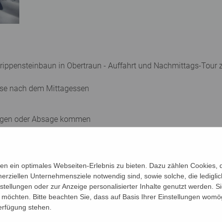
 Krippensteinbaun in Obertraun - Auffahrt und Nachmittags-Tour 
eise nach dem Mittagessen
rungen oder Absage kommen
terbekleidung, *Haube, *Handschuhe, *Wechsel-(Unter-)Wäsche,
n ein optimales Webseiten-Erlebnis zu bieten. Dazu zählen Cookies, di
 (können ausgeliehen werden)
erziellen Unternehmensziele notwendig sind, sowie solche, die ledigl
s-Empfehlung gibt es nach Anmeldeschluss
nstellungen oder zur Anzeige personalisierter Inhalte genutzt werden. S
möchten. Bitte beachten Sie, dass auf Basis Ihrer Einstellungen womög
iner, Schneeschuh-Instruktor, Wanderführer
Verfügung stehen.
 dipl. Supervisor