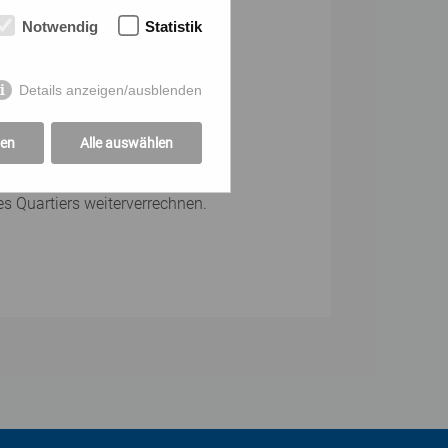
Notwendig
Statistik
Details anzeigen/ausblenden
gen
Alle auswählen
 Quartiers weiterverrechnen.
mz/mz