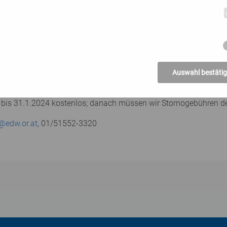
tein (in Mehrbett-Zimmern)
Lawinenausrüstung (Pieps, Schaufel, Sonde)
und Anreise
Auswahl bestäti
5 € / Nacht, HP und Person zu rechnen
bis 31.1.2024 kostenlos; danach müssen wir Stornogebühren des
r@edw.or.at
, 01/51552-3320