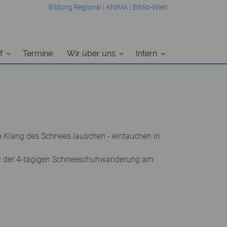
Bildung Regional
|
ANIMA
|
Biblio-Wien
f
Termine
Wir über uns
Intern
 Klang des Schnees lauschen - eintauchen in
 bei der 4-tägigen Schneeschuhwanderung am