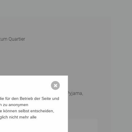
zum Quartier
✖
 *Rucksack, *Toilette-Sachen, *Pyjama,
e für den Betrieb der Seite und
ich zu anonymen
ie können selbst entscheiden,
lich nicht mehr alle