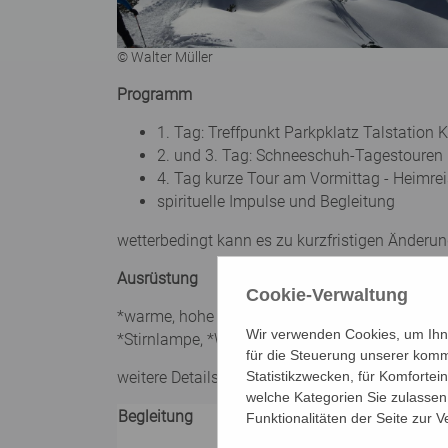
© Walter Müller
Programm
1. Tag: Treffpunkt Parkpklatz Talstation
2. und 3. Tag: Schneeschuh-Tagestouren
4. Tag kurze Tour am Vormittag - Heimr
spirituelle Impulse und Begleitung
wetterbedingt kann es zu kurzfristigen Ände
Ausrüstung
Cookie-Verwaltung
*warme, hohe Wander- oder Winterschuhe, *Win
Wir verwenden Cookies, um Ihne
*Stirnlampe, *Wander- / Skistöcke, Gamaschen
für die Steuerung unserer komm
weitere Details sowie detaillierte Ausrüstung
Statistikzwecken, für Komfortei
welche Kategorien Sie zulassen 
Begleitung
Walter Müller, dipl. Outdoor-Tra
Funktionalitäten der Seite zur 
Manfred Zeller, Theologe, Coach,