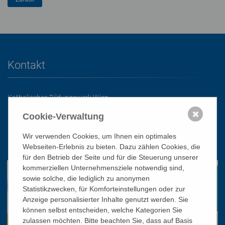
Kontakt
Katholisches Bildungswerk Wien
1010 Wien, Stephansplatz 3
✖
Cookie-Verwaltung
01/51 552-3320
Wir verwenden Cookies, um Ihnen ein optimales
office@bildungswerk.at
Webseiten-Erlebnis zu bieten. Dazu zählen Cookies, die
für den Betrieb der Seite und für die Steuerung unserer
kommerziellen Unternehmensziele notwendig sind,
sowie solche, die lediglich zu anonymen
Statistikzwecken, für Komforteinstellungen oder zur
Anzeige personalisierter Inhalte genutzt werden. Sie
können selbst entscheiden, welche Kategorien Sie
zulassen möchten. Bitte beachten Sie, dass auf Basis