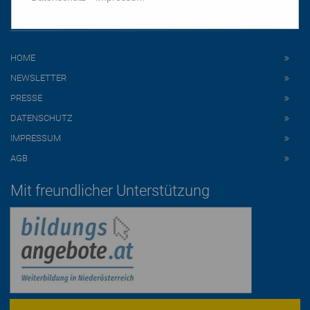
Links
HOME
NEWSLETTER
PRESSE
DATENSCHUTZ
IMPRESSUM
AGB
Mit freundlicher Unterstützung