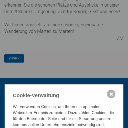
erkennen Sie die schönen Plätze und Ausblicke in unserer
unmittelbaren Umgebung. Zeit für Körper, Geist und Seele!
Wir freuen uns sehr auf eine schöne gemeinsame
Wanderung von Marterl zu Marterl!
jr/jr
✖
Kontakt
Cookie-Verwaltung
Wir verwenden Cookies, um Ihnen ein optimales
Webseiten-Erlebnis zu bieten. Dazu zählen Cookies, die
Katholisches Bildungswerk Wien
für den Betrieb der Seite und für die Steuerung unserer
1010 Wien, Stephansplatz 3
kommerziellen Unternehmensziele notwendig sind,