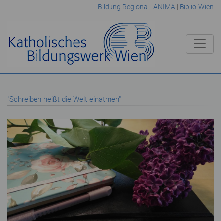
Bildung Regional
|
ANIMA
|
Biblio-Wien
"Schreiben heißt die Welt einatmen"