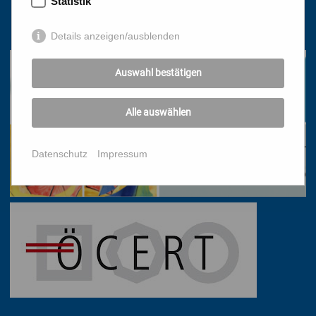
Statistik
01/51 552-3320
office@bildungswerk.at
Details anzeigen/ausblenden
Auswahl bestätigen
Alle auswählen
Datenschutz
Impressum