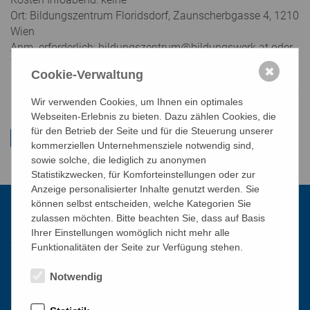
Ort: Bildungszentrum Floridsdorf, Zaunscherbgasse 4, 1210
Wien
Anm. erforderlich: bildungszentrum@bildungswerk.at oder
Tel. 01/51 552-5108
✖
Cookie-Verwaltung
st/mz
Wir verwenden Cookies, um Ihnen ein optimales
Webseiten-Erlebnis zu bieten. Dazu zählen Cookies, die
für den Betrieb der Seite und für die Steuerung unserer
kommerziellen Unternehmensziele notwendig sind,
sowie solche, die lediglich zu anonymen
Statistikzwecken, für Komforteinstellungen oder zur
Anzeige personalisierter Inhalte genutzt werden. Sie
können selbst entscheiden, welche Kategorien Sie
zulassen möchten. Bitte beachten Sie, dass auf Basis
Kontakt
Ihrer Einstellungen womöglich nicht mehr alle
Funktionalitäten der Seite zur Verfügung stehen.
Katholisches Bildungswerk Wien
Notwendig
1010 Wien, Stephansplatz 3