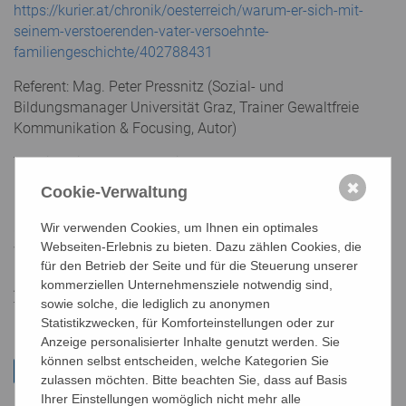
https://kurier.at/chronik/oesterreich/warum-er-sich-mit-
seinem-verstoerenden-vater-versoehnte-
familiengeschichte/402788431
Referent: Mag. Peter Pressnitz (Sozial- und
Bildungsmanager Universität Graz, Trainer Gewaltfreie
Kommunikation & Focusing, Autor)
Termin: Mittwoch, 24. April 2024, 18.30–20.00 Uhr
✖
Cookie-Verwaltung
Kosten: 20,–
Wir verwenden Cookies, um Ihnen ein optimales
Ort: Bildungszentrum Floridsdorf, Zaunscherbgasse 4, 1210
Webseiten-Erlebnis zu bieten. Dazu zählen Cookies, die
Wien
für den Betrieb der Seite und für die Steuerung unserer
kommerziellen Unternehmensziele notwendig sind,
Anm. erforderlich: bildungszentrum@bildungswerk.at oder
sowie solche, die lediglich zu anonymen
st/st
Tel. 01/51 552-5108
Statistikzwecken, für Komforteinstellungen oder zur
Anzeige personalisierter Inhalte genutzt werden. Sie
können selbst entscheiden, welche Kategorien Sie
zulassen möchten. Bitte beachten Sie, dass auf Basis
Ihrer Einstellungen womöglich nicht mehr alle