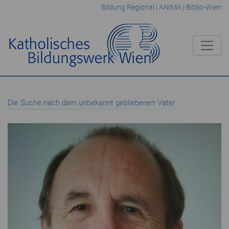
Bildung Regional
|
ANIMA
|
Biblio-Wien
Die Suche nach dem unbekannt gebliebenen Vater