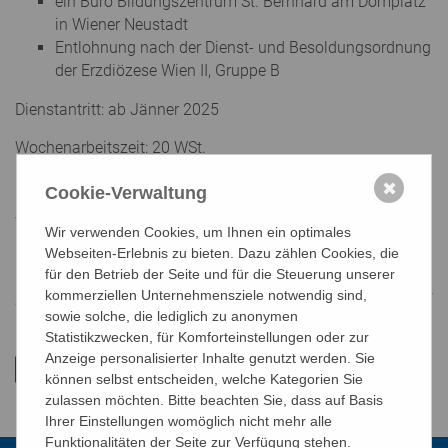
ein Büro Bildungszentrum St. Bernhard am Domplatz
in Wiener Neustadt
Entlohnung nach der Dienst- und Besoldungsordnung
der Erzdiözese Wien II, Gruppe B
Dienstantritt: ab Jänner 2025
Wochenarbeitszeit: 20 WSt.
Dienstort ist Wiener Neustadt, Domplatz 1.
✖
Cookie-Verwaltung
Weitere Informationen bei: Mag. Georg Radlmair
Wir verwenden Cookies, um Ihnen ein optimales
Webseiten-Erlebnis zu bieten. Dazu zählen Cookies, die
Bewerbungsfrist: bis 20. Jänner 2025
für den Betrieb der Seite und für die Steuerung unserer
kommerziellen Unternehmensziele notwendig sind,
gr/gr
zum Berwerbungsformular
sowie solche, die lediglich zu anonymen
Statistikzwecken, für Komforteinstellungen oder zur
Anzeige personalisierter Inhalte genutzt werden. Sie
können selbst entscheiden, welche Kategorien Sie
zulassen möchten. Bitte beachten Sie, dass auf Basis
Ihrer Einstellungen womöglich nicht mehr alle
Funktionalitäten der Seite zur Verfügung stehen.