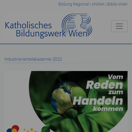
Bildung Regional
|
ANIMA
|
Biblio-Wien
Industrieviertelakademie 2022