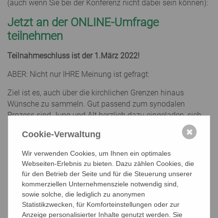
(auch wenn Sie bei der Konferenz nicht dabei sein können):
Jetzt an der ONLINE-Umfrage
teilnehmen
Teilnahmeschluss ist der 1.März 2022!
ABER: Nicht nur IHRE Meinung ist gefragt:
Ziel ist es, auch über die kirchlichen Grenzen hinaus
Wünsche zu sammeln. Gut passend zum synodalen
Prozess sind Jung und Alt herzlich dazu eingeladen, sich
bis zum 1. März zu beteiligen
.
✖
Cookie-Verwaltung
Leiten Sie bitte diesen Link auch inner- und außerhalb der
Wir verwenden Cookies, um Ihnen ein optimales
Pfarre weiter!
Webseiten-Erlebnis zu bieten. Dazu zählen Cookies, die
für den Betrieb der Seite und für die Steuerung unserer
Bei der Industrieviertel-Klimakonferenz am 18.3. in Wiener
kommerziellen Unternehmensziele notwendig sind,
Neustadt wollen wir dann vom Reden ins Tun kommen und
sowie solche, die lediglich zu anonymen
uns von den Wünschen aus der Umfrage inspirieren lassen,
Statistikzwecken, für Komforteinstellungen oder zur
um gemeinsam regionale Klimaschutz-Projekte zu starten.
Anzeige personalisierter Inhalte genutzt werden. Sie