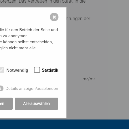
Grenzen. Das Vertrauen in den Staat, in die
✖
sche Regeln, die aufgrund der Erfahrungen der
n Weg in die Zukunft haben.
e für den Betrieb der Seite und
ich zu anonymen
ie können selbst entscheiden,
lich nicht mehr alle
Notwendig
Statistik
mz/mz
Details anzeigen/ausblenden
gen
Alle auswählen