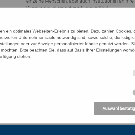
einzelne Menschen, aber auch Institutionen an ihre 
Demokratie ist mancherorts erschüttert.
 Ukraine vor Augen, welchen Wert völkerrechtliche und demokrati
ert wurden, für unser Zusammenleben und für einen gedeihliche
n ein optimales Webseiten-Erlebnis zu bieten. Dazu zählen Cookies, di
erziellen Unternehmensziele notwendig sind, sowie solche, die ledigl
nstellungen oder zur Anzeige personalisierter Inhalte genutzt werden. S
möchten. Bitte beachten Sie, dass auf Basis Ihrer Einstellungen womög
Verfügung stehen.
edw.or.at
einladung_u_programm_1_.pdf
Auswahl bestäti