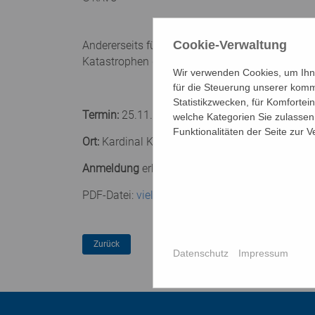
Cookie-Verwaltung
Andererseits führt uns gerade der Krieg in der
Katastrophen des letzten Jahrhunderts formuli
Wir verwenden Cookies, um Ihne
für die Steuerung unserer komm
Statistikzwecken, für Komfortei
Termin:
25.11.2022, 14:00-19:15 Uhr
welche Kategorien Sie zulassen 
Funktionalitäten der Seite zur 
Ort:
Kardinal König Haus in Wien
Anmeldung
erbeten (bis 14.11.2022):
p.slouk@
PDF-Datei:
vielfalt-hat-zukunft_2022_online_
Datenschutz
Impressum