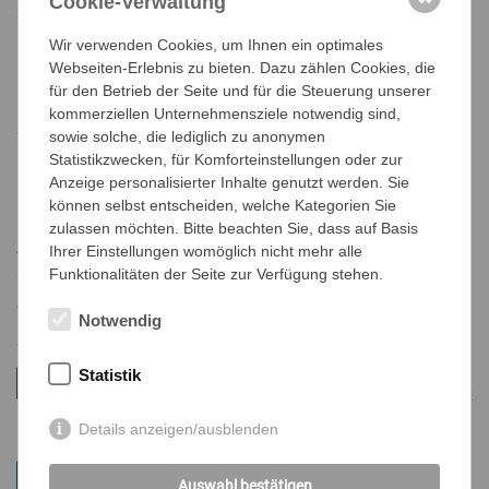
Cookie-Verwaltung
aus Pfarren der Erzdiözese Wien, die aktiv eine Eltern-Kind-
Gruppe führen oder gründen wollen, gibt es
Wir verwenden Cookies, um Ihnen ein optimales
Unterstützungsmöglichkeiten - bitte kontaktieren Sie uns)
Webseiten-Erlebnis zu bieten. Dazu zählen Cookies, die
für den Betrieb der Seite und für die Steuerung unserer
Kooperation:
Fachstelle Beziehung-Ehe-Familie der Diözese
kommerziellen Unternehmensziele notwendig sind,
St. Pölten und KBW Erzdiözese Wien
sowie solche, die lediglich zu anonymen
Statistikzwecken, für Komforteinstellungen oder zur
Infos
&
Anmeldung
:
Anzeige personalisierter Inhalte genutzt werden. Sie
Birgit Rümmele,
b.ruemmele@edw.or.at,
0676/559 13 28,
können selbst entscheiden, welche Kategorien Sie
Erzdiözese Wien
zulassen möchten. Bitte beachten Sie, dass auf Basis
Anita Nussmüller,
a.nussmueller@kirche.at,
0676
Ihrer Einstellungen womöglich nicht mehr alle
826615328, Diözese St. Pölten
Funktionalitäten der Seite zur Verfügung stehen.
Weitere Infos
hier
Notwendig
Info-Flyer "Eltern-Kind-Gruppen" Lehrgang 2022/23
Statistik
Download: eki_wien_neu.pdf - 564 kB
ke/mz
Details anzeigen/ausblenden
Auswahl bestätigen