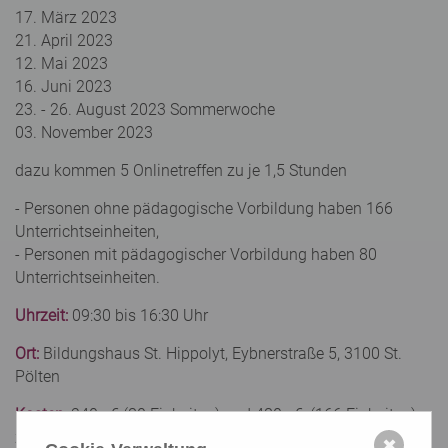
17. März 2023
21. April 2023
12. Mai 2023
16. Juni 2023
23. - 26. August 2023 Sommerwoche
03. November 2023
dazu kommen 5 Onlinetreffen zu je 1,5 Stunden
- Personen ohne pädagogische Vorbildung haben 166
Unterrichtseinheiten,
- Personen mit pädagogischer Vorbildung haben 80
Unterrichtseinheiten.
Uhrzeit:
09:30 bis 16:30 Uhr
Ort:
Bildungshaus St. Hippolyt, Eybnerstraße 5, 3100 St.
Pölten
Kosten:
240,- € (80 Einheiten) und 480,- €, (166 Einheiten)
zahlbar in Teilbeträgen, excl. Förderungen (für Menschen
✖