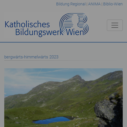
Bildung Regional
|
ANIMA
|
Biblio-Wien
bergwärts-himmelwärts 2023