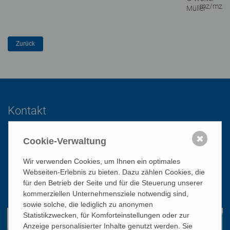
mz/mz
Müller
Kontakt
✖
Cookie-Verwaltung
Katholisches Bildungswerk Wien
1010 Wien, Stephansplatz 3
Wir verwenden Cookies, um Ihnen ein optimales
Webseiten-Erlebnis zu bieten. Dazu zählen Cookies, die
01/51 552-3320
für den Betrieb der Seite und für die Steuerung unserer
office@bildungswerk.at
kommerziellen Unternehmensziele notwendig sind,
sowie solche, die lediglich zu anonymen
Statistikzwecken, für Komforteinstellungen oder zur
Anzeige personalisierter Inhalte genutzt werden. Sie