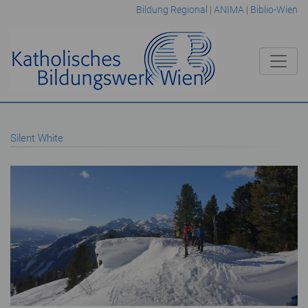
Bildung Regional
|
ANIMA
|
Biblio-Wien
Silent White