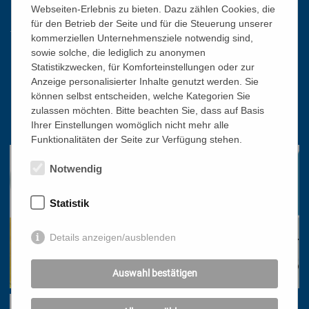
Webseiten-Erlebnis zu bieten. Dazu zählen Cookies, die
Kontakt
für den Betrieb der Seite und für die Steuerung unserer
kommerziellen Unternehmensziele notwendig sind,
sowie solche, die lediglich zu anonymen
Katholisches Bildungswerk Wien
Statistikzwecken, für Komforteinstellungen oder zur
1010 Wien, Stephansplatz 3
Anzeige personalisierter Inhalte genutzt werden. Sie
können selbst entscheiden, welche Kategorien Sie
01/51 552-3320
zulassen möchten. Bitte beachten Sie, dass auf Basis
office@bildungswerk.at
Ihrer Einstellungen womöglich nicht mehr alle
Funktionalitäten der Seite zur Verfügung stehen.
Notwendig
Statistik
Details anzeigen/ausblenden
Auswahl bestätigen