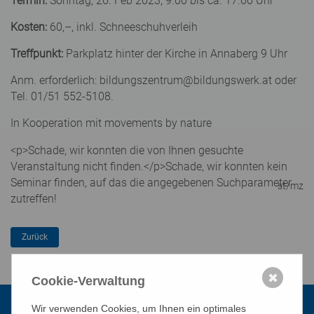
Termin:
Sonntag, 26. Feb 2023, 9.00 bis ca. 17.00 Uhr
Kosten:
60,–, inkl. Schneeschuhverleih
Treffpunkt:
Parkplatz hinter der Kirche in Annaberg 9 Uhr
Anm. erforderlich: bildungszentrum@bildungswerk.at oder
Tel. 01/51 552-5108.
In Kooperation mit movements by nature
<p>Schade, wir konnten die von Ihnen gesuchte
Veranstaltung nicht finden.</p>
Schade, wir konnten kein
Seminar finden, auf das die angegebenen Suchparameter
st/mz
zutreffen!
✖
Cookie-Verwaltung
Wir verwenden Cookies, um Ihnen ein optimales