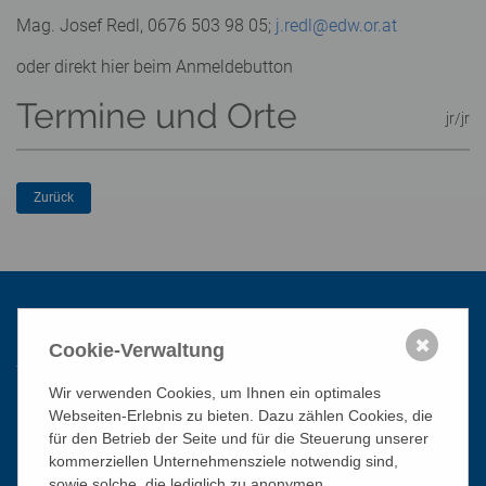
Mag. Josef Redl, 0676 503 98 05;
j.redl@edw.or.at
oder direkt hier beim Anmeldebutton
Termine und Orte
jr/jr
Kontakt
✖
Cookie-Verwaltung
Wir verwenden Cookies, um Ihnen ein optimales
Katholisches Bildungswerk Wien
Webseiten-Erlebnis zu bieten. Dazu zählen Cookies, die
für den Betrieb der Seite und für die Steuerung unserer
1010 Wien, Stephansplatz 3
kommerziellen Unternehmensziele notwendig sind,
01/51 552-3320
sowie solche, die lediglich zu anonymen