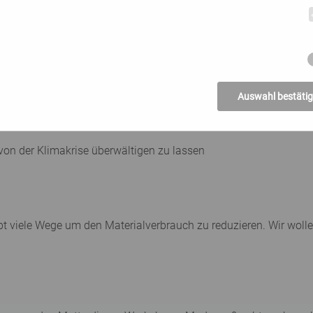
f sind unübersehbar (mehr Niederschläge, mehr Trockenheit d
wendig. Maßnahmen im persönlichen, wie auch öffentlichen U
 möglich um diesem Umstand entgegenzuwirken?
Auswahl bestäti
on der Klimakrise überwältigen zu lassen
gibt viele Wege um den Materialverbrauch zu reduzieren. Wir wol