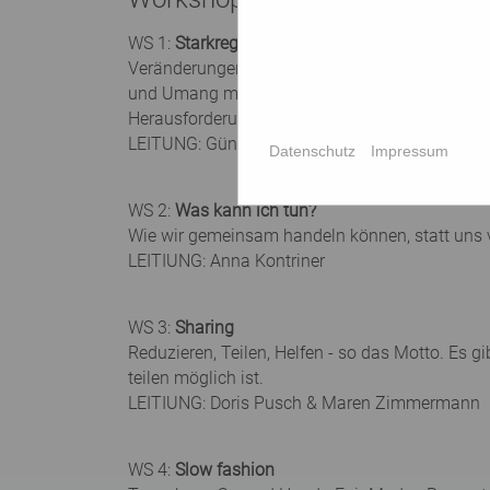
WS 1:
Starkregen, Trockenheit, Grundwasser
Veränderungen und Probleme im Wasserkreislau
und Umang mit der Ressource Wasser sind not
Herausforderungen. Was ist als Einzelperson
LEITUNG: Günter Blöschl
Datenschutz
Impressum
WS 2:
Was kann ich tun?
Wie wir gemeinsam handeln können, statt uns v
LEITIUNG: Anna Kontriner
WS 3:
Sharing
Reduzieren, Teilen, Helfen - so das Motto. Es 
teilen möglich ist.
LEITIUNG: Doris Pusch & Maren Zimmermann
WS 4:
Slow fashion