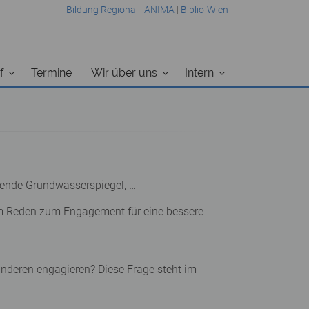
Bildung Regional
|
ANIMA
|
Biblio-Wien
f
Termine
Wir über uns
Intern
kende Grundwasserspiegel, …
vom Reden zum Engagement für eine bessere
anderen engagieren? Diese Frage steht im