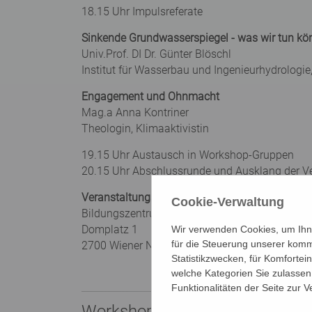
18.15 Uhr Impulsreferate
Sinkende Grundwasserspiegel - was wir tun k
Univ.Prof. DI Dr. Günter Blöschl
Institut für Wasserbau und Ingenieurhydrologi
Engagement und Ohnmacht
Mag.a Anna Kontriner
Theologin, Klimaaktivistin
19.15 Uhr Austausch in Workshop-Gruppen
20.15 Uhr Abschlussrunde und Ausklang der V
Veranstaltungsort:
Cookie-Verwaltung
Bildungszentrum St. Bernhard
Domplatz 1
Wir verwenden Cookies, um Ihne
für die Steuerung unserer komm
2700 Wiener Neustadt
Statistikzwecken, für Komfortei
welche Kategorien Sie zulassen 
Funktionalitäten der Seite zur 
Workshops zur Auswahl