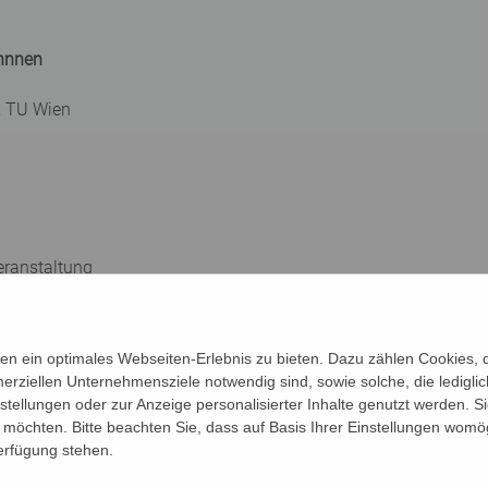
önnnen
e, TU Wien
eranstaltung
n ein optimales Webseiten-Erlebnis zu bieten. Dazu zählen Cookies, di
erziellen Unternehmensziele notwendig sind, sowie solche, die ledigl
nstellungen oder zur Anzeige personalisierter Inhalte genutzt werden. S
möchten. Bitte beachten Sie, dass auf Basis Ihrer Einstellungen womög
Verfügung stehen.