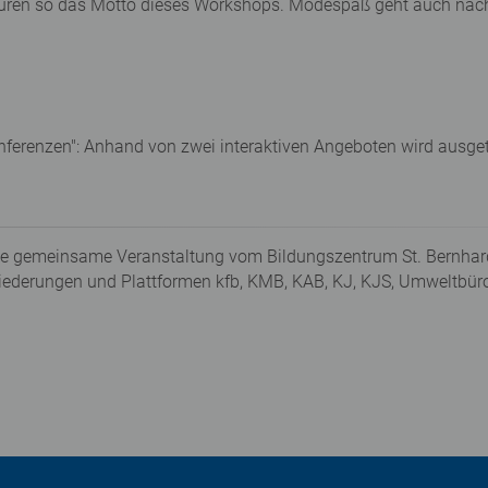
uren so das Motto dieses Workshops. Modespaß geht auch nachh
nferenzen": Anhand von zwei interaktiven Angeboten wird ausge
t eine gemeinsame Veranstaltung vom Bildungszentrum St. Bernha
liederungen und Plattformen kfb, KMB, KAB, KJ, KJS, Umweltbür