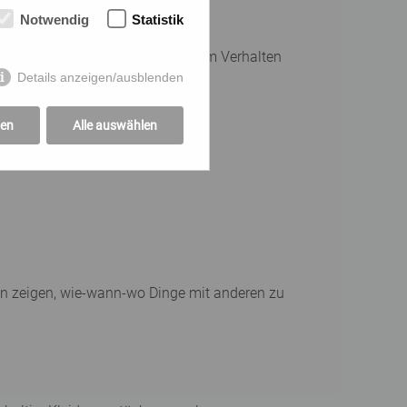
Notwendig
Statistik
urch Verdunstung). Änderungen im Verhalten
mgang mit Wasser sind große
Details anzeigen/ausblenden
gen
Alle auswählen
len zeigen, wie-wann-wo Dinge mit anderen zu