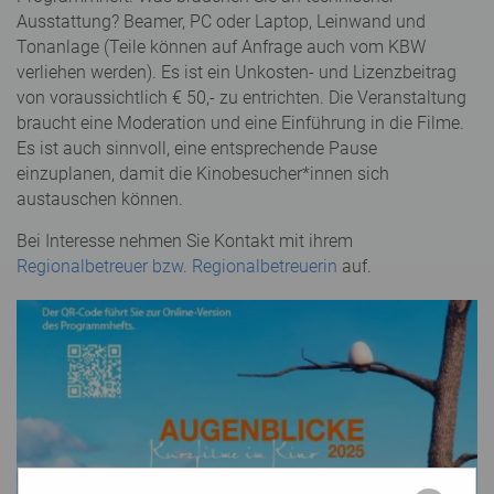
Ausstattung? Beamer, PC oder Laptop, Leinwand und
Tonanlage (Teile können auf Anfrage auch vom KBW
verliehen werden). Es ist ein Unkosten- und Lizenzbeitrag
von voraussichtlich € 50,- zu entrichten. Die Veranstaltung
braucht eine Moderation und eine Einführung in die Filme.
Es ist auch sinnvoll, eine entsprechende Pause
einzuplanen, damit die Kinobesucher*innen sich
austauschen können.
Bei Interesse nehmen Sie Kontakt mit ihrem
Regionalbetreuer bzw. Regionalbetreuerin
auf.