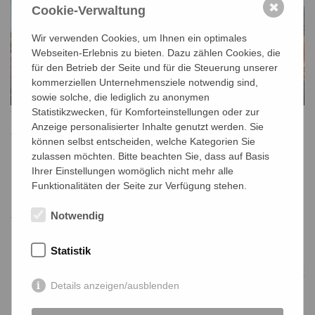
✖
Cookie-Verwaltung
Wir verwenden Cookies, um Ihnen ein optimales
Webseiten-Erlebnis zu bieten. Dazu zählen Cookies, die
für den Betrieb der Seite und für die Steuerung unserer
kommerziellen Unternehmensziele notwendig sind,
sowie solche, die lediglich zu anonymen
Statistikzwecken, für Komforteinstellungen oder zur
© BOOM/INTERFILM BERLIN
Anzeige personalisierter Inhalte genutzt werden. Sie
Trailer & Programmheft 2025
können selbst entscheiden, welche Kategorien Sie
zulassen möchten. Bitte beachten Sie, dass auf Basis
Eine kurze Beschreibung der 8 Kurzfilme finden Sie hier:
Ihrer Einstellungen womöglich nicht mehr alle
Funktionalitäten der Seite zur Verfügung stehen.
Notwendig
Trailer Kurzfilme 2025
Statistik
jr/mz
PDF-Datei:
programmheft_2025.pdf
Details anzeigen/ausblenden