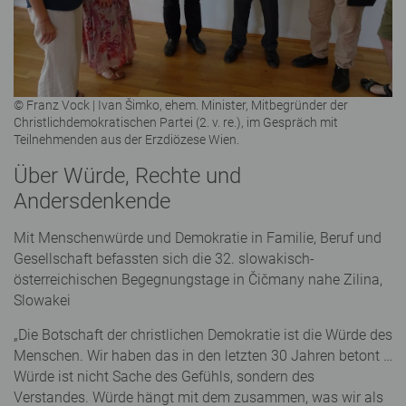
© Franz Vock | Ivan Šimko, ehem. Minister, Mitbegründer der
Christlichdemokratischen Partei (2. v. re.), im Gespräch mit
Teilnehmenden aus der Erzdiözese Wien.
Über Würde, Rechte und
Andersdenkende
Mit Menschenwürde und Demokratie in Familie, Beruf und
Gesellschaft befassten sich die 32. slowakisch-
österreichischen Begegnungstage in Čičmany nahe Zilina,
Slowakei
„Die Botschaft der christlichen Demokratie ist die Würde des
Menschen. Wir haben das in den letzten 30 Jahren betont …
Würde ist nicht Sache des Gefühls, sondern des
Verstandes. Würde hängt mit dem zusammen, was wir als