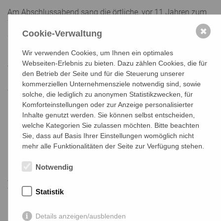
Am Abschlussabend sang die örtliche, vor 11 Jahren zum
740 Jahre Jubiläum des Ortes gegründete Musikgruppe
✖
Cookie-Verwaltung
Schwälbchen, wozu Alt und Jung tanzten. In dem 123
Bewohner gemeldeten Dorf mit der ungewöhnlich weißen
Wir verwenden Cookies, um Ihnen ein optimales
Bemalung der Holzhäuser, die in einem der 10
Webseiten-Erlebnis zu bieten. Dazu zählen Cookies, die für
Volksarchitekturreservate der Slowakei seit 1977 unter
den Betrieb der Seite und für die Steuerung unserer
Denkmalschutz stehen, kommen jährlich 30 000 Touristen
kommerziellen Unternehmensziele notwendig sind, sowie
vorbei, die von mehreren Pensionen und dem in Ausbau
solche, die lediglich zu anonymen Statistikzwecken, für
befindlichen Bildungshaus Bystrik aufgenommen werden,
Komforteinstellungen oder zur Anzeige personalisierter
informierte Bürgermeisterin Iveta Michalíková.
Inhalte genutzt werden. Sie können selbst entscheiden,
welche Kategorien Sie zulassen möchten. Bitte beachten
Die Tage waren ein interessiertes Aufeinanderzugehen mit
Sie, dass auf Basis Ihrer Einstellungen womöglich nicht
Gesprächen über Alters-, Sprach-, Kultur- und
mehr alle Funktionalitäten der Seite zur Verfügung stehen.
Landesgrenzen hinweg - dank aufmerksamer
Übersetzer:innen, dem Genießen slowakischer Speisen und
Notwendig
Ausflügen in die herrliche Naturlandschaft des Tales. Spiele
für Kinder und Erwachsene von Bilder-Gestalten mit
Statistik
Naturmaterialien bis damit Türme bauen wechselten mit
Phasen, in denen Fragen der Würde und des
Details anzeigen/ausblenden