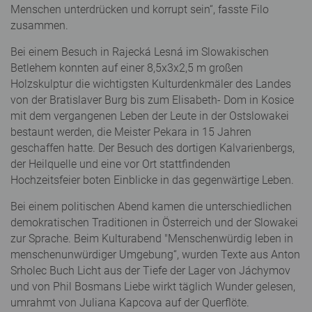
Menschen unterdrücken und korrupt sein“, fasste Filo
zusammen.
Bei einem Besuch in Rajecká Lesná im Slowakischen
Betlehem konnten auf einer 8,5x3x2,5 m großen
Holzskulptur die wichtigsten Kulturdenkmäler des Landes
von der Bratislaver Burg bis zum Elisabeth- Dom in Kosice
mit dem vergangenen Leben der Leute in der Ostslowakei
bestaunt werden, die Meister Pekara in 15 Jahren
geschaffen hatte. Der Besuch des dortigen Kalvarienbergs,
der Heilquelle und eine vor Ort stattfindenden
Hochzeitsfeier boten Einblicke in das gegenwärtige Leben.
Bei einem politischen Abend kamen die unterschiedlichen
demokratischen Traditionen in Österreich und der Slowakei
zur Sprache. Beim Kulturabend "Menschenwürdig leben in
menschenunwürdiger Umgebung“, wurden Texte aus Anton
Srholec Buch Licht aus der Tiefe der Lager von Jáchymov
und von Phil Bosmans Liebe wirkt täglich Wunder gelesen,
umrahmt von Juliana Kapcova auf der Querflöte.