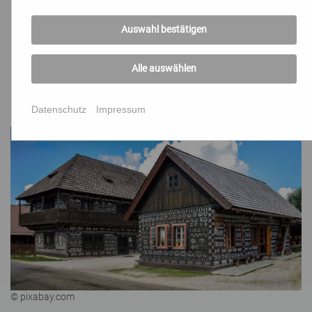
demokratischen Umgangs in das Blickfeld kamen oder des
Innehaltens, z. B. beim Morgen- oder Abendlob, bei
Auswahl bestätigen
Gottesdienstfeiern mit Lieder Singen oder dem Erleben der
14-jährige Maria Würzl an der Orgel. Geburtstags- und 60
Jahre Priesterfeiern rundeten die Begegnung ab.
Alle auswählen
Franz Vock
Datenschutz
Impressum
© pixabay.com