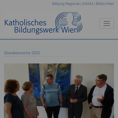
Bildung Regional
|
ANIMA
|
Biblio-Wien
Slowakeiwoche 2023