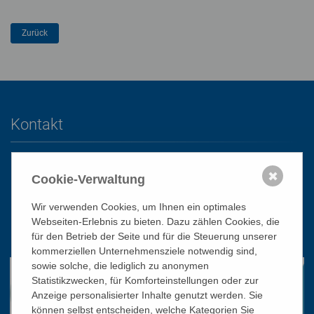
Kontakt
Katholisches Bildungswerk Wien
✖
Cookie-Verwaltung
1010 Wien, Stephansplatz 3
Wir verwenden Cookies, um Ihnen ein optimales
01/51 552-3320
Webseiten-Erlebnis zu bieten. Dazu zählen Cookies, die
office@bildungswerk.at
für den Betrieb der Seite und für die Steuerung unserer
kommerziellen Unternehmensziele notwendig sind,
sowie solche, die lediglich zu anonymen
Statistikzwecken, für Komforteinstellungen oder zur
Anzeige personalisierter Inhalte genutzt werden. Sie
können selbst entscheiden, welche Kategorien Sie