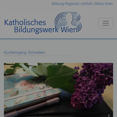
Bildung Regional
|
ANIMA
|
Biblio-Wien
Kurzlehrgang: Schreiben