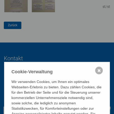
st/st
Kontakt
✖
Cookie-Verwaltung
Katholisches Bildungswerk Wien
Wir verwenden Cookies, um Ihnen ein optimales
1010 Wien, Stephansplatz 3
Webseiten-Erlebnis zu bieten. Dazu zählen Cookies, die
01/51 552-3320
für den Betrieb der Seite und für die Steuerung unserer
kommerziellen Unternehmensziele notwendig sind,
office@bildungswerk.at
sowie solche, die lediglich zu anonymen
Statistikzwecken, für Komforteinstellungen oder zur
Anzeige personalisierter Inhalte genutzt werden. Sie