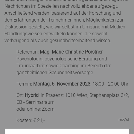
Nachrichten im Speziellen nachvollziehbar aufgezeigt.
Anschließend werden, basierend auf der Forschung und
den Erfahrungen der Teilnehmer:innen, Möglichkeiten zur
Diskussion gestellt, wie wir selbst im Umgang mit Medien
Handlungsweisen entwickeln können, die sowohl
vorbeugend als auch gesundheitserhaltend wirken.
Referentin:
Mag. Marie-Christine Porstner
,
Psychologin, psychologische Beratung und
Traumaarbeit sowie Coaching im Bereich der
ganzheitlichen Gesundheitsvorsorge
Termin:
Montag, 6. November 2023
, 18:00 - 20:00 Uhr
Ort:
Hybrid
: in Präsenz: 1010 Wien, Stephansplatz 3/2,
EB - Seminarraum
oder online: Zoom
mz/st
Kosten: € 21,-