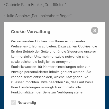
• Gabriele Palm-Funke: „Gott flüstert“
• Julia Schoinz: „Der unsichtbare Bogen“
• Johanna Yagi: „Der schönste Klang“
✖
Cookie-Verwaltung
PDF-Datei:
die_10_besten_beitraege.pdf
Wir verwenden Cookies, um Ihnen ein optimales
st/st
Webseiten-Erlebnis zu bieten. Dazu zählen Cookies, die
für den Betrieb der Seite und für die Steuerung unserer
kommerziellen Unternehmensziele notwendig sind,
sowie solche, die lediglich zu anonymen
Statistikzwecken, für Komforteinstellungen oder zur
Anzeige personalisierter Inhalte genutzt werden. Sie
können selbst entscheiden, welche Kategorien Sie
zulassen möchten. Bitte beachten Sie, dass auf Basis
Ihrer Einstellungen womöglich nicht mehr alle
Kontakt
Funktionalitäten der Seite zur Verfügung stehen.
Notwendig
Katholisches Bildungswerk Wien