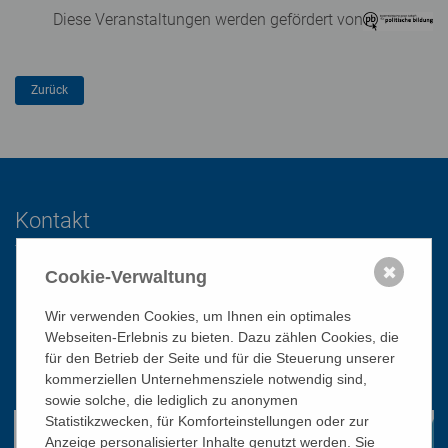
mz/st
Diese Veranstaltungen werden gefördert von
Kontakt
✖
Cookie-Verwaltung
Katholisches Bildungswerk Wien
1010 Wien, Stephansplatz 3
Wir verwenden Cookies, um Ihnen ein optimales
Webseiten-Erlebnis zu bieten. Dazu zählen Cookies, die
01/51 552-3320
für den Betrieb der Seite und für die Steuerung unserer
office@bildungswerk.at
kommerziellen Unternehmensziele notwendig sind,
sowie solche, die lediglich zu anonymen
Statistikzwecken, für Komforteinstellungen oder zur
Anzeige personalisierter Inhalte genutzt werden. Sie