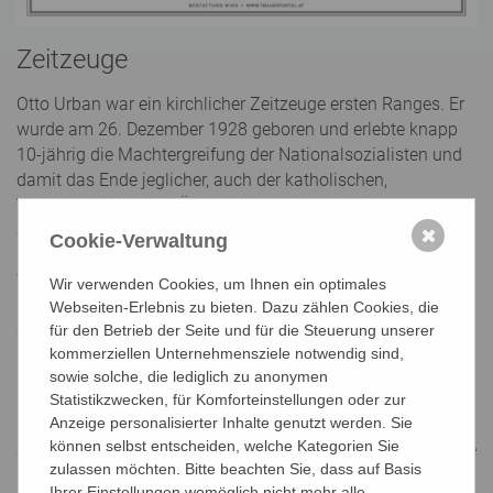
Zeitzeuge
Otto Urban war ein kirchlicher Zeitzeuge ersten Ranges. Er
wurde am 26. Dezember 1928 geboren und erlebte knapp
10-jährig die Machtergreifung der Nationalsozialisten und
damit das Ende jeglicher, auch der katholischen,
Vereinsaktivitäten in Österreich. Als junger Ministrant
agierte er bald "im Untergrund" und organisierte geheime
✖
Cookie-Verwaltung
Gruppentreffen der Pfarrjugend in seiner Heimatpfarre
Wien-Rudolfsheim. Der Weg zum Dekanatsverantwortlichen
Wir verwenden Cookies, um Ihnen ein optimales
und - nach Ende der NS-Herrschaft - zum Diözesanführer
Webseiten-Erlebnis zu bieten. Dazu zählen Cookies, die
für den Betrieb der Seite und für die Steuerung unserer
der neu gegründeten KJ in Wien war ihm vorgegeben.
kommerziellen Unternehmensziele notwendig sind,
Otto Urbans ungebrochenes Interesse an der Arbeit und den
sowie solche, die lediglich zu anonymen
Entwicklungen von Katholischer Jugend und Jungschar
Statistikzwecken, für Komforteinstellungen oder zur
Anzeige personalisierter Inhalte genutzt werden. Sie
machten ihn zum Mitarbeiter im Dokumentationsarchiv.
können selbst entscheiden, welche Kategorien Sie
Sein wichtigstes Anliegen war bis zuletzt die Kontaktnahme
zulassen möchten. Bitte beachten Sie, dass auf Basis
mit vielen ehemaligen Mitarbeiterinnen und Mitarbeitern
Ihrer Einstellungen womöglich nicht mehr alle