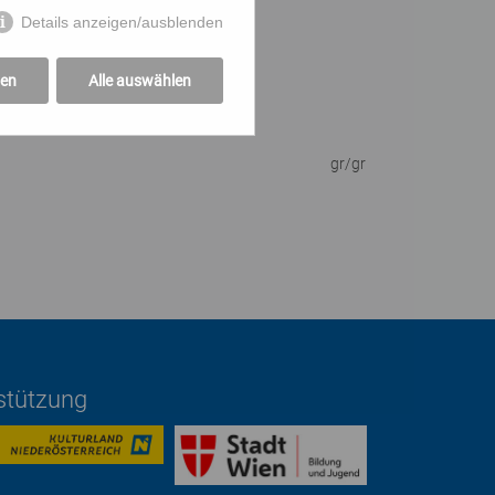
Details anzeigen/ausblenden
gen
Alle auswählen
e Erinnerungen teilen.
gr/gr
rstützung