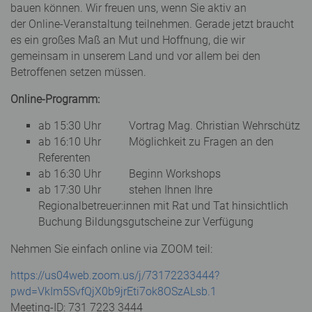
bauen können. Wir freuen uns, wenn Sie aktiv an
der Online-Veranstaltung teilnehmen. Gerade jetzt braucht
es ein großes Maß an Mut und Hoffnung, die wir
gemeinsam in unserem Land und vor allem bei den
Betroffenen setzen müssen.
Online-Programm:
ab 15:30 Uhr Vortrag Mag. Christian Wehrschütz
ab 16:10 Uhr Möglichkeit zu Fragen an den
Referenten
ab 16:30 Uhr Beginn Workshops
ab 17:30 Uhr stehen Ihnen Ihre
Regionalbetreuer:innen mit Rat und Tat hinsichtlich
Buchung Bildungsgutscheine zur Verfügung
Nehmen Sie einfach online via ZOOM teil:
https://us04web.zoom.us/j/73172233444?
pwd=VkIm5SvfQjX0b9jrEti7ok8OSzALsb.1
Meeting-ID: 731 7223 3444