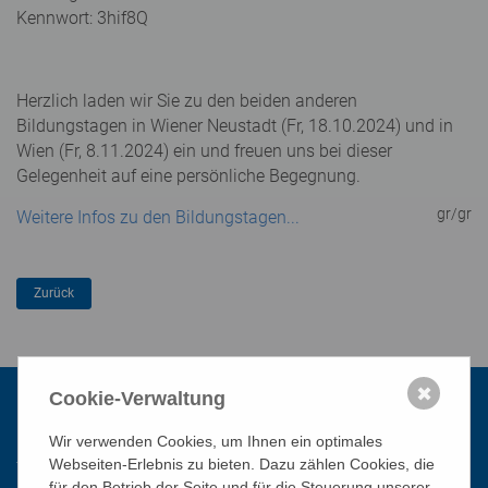
Kennwort: 3hif8Q
Herzlich laden wir Sie zu den beiden anderen
Bildungstagen in Wiener Neustadt (Fr, 18.10.2024) und in
Wien (Fr, 8.11.2024) ein und freuen uns bei dieser
Gelegenheit auf eine persönliche Begegnung.
gr/gr
Weitere Infos zu den Bildungstagen...
✖
Cookie-Verwaltung
Kontakt
Wir verwenden Cookies, um Ihnen ein optimales
Webseiten-Erlebnis zu bieten. Dazu zählen Cookies, die
für den Betrieb der Seite und für die Steuerung unserer