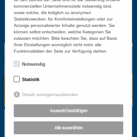
Katholisches Bildungswerk Wien
kommerziellen Unternehmensziele notwendig sind,
sowie solche, die lediglich zu anonymen
1010 Wien, Stephansplatz 3
Statistikzwecken, für Komforteinstellungen oder zur
01/51 552-3320
Anzeige personalisierter Inhalte genutzt werden. Sie
können selbst entscheiden, welche Kategorien Sie
office@bildungswerk.at
zulassen möchten. Bitte beachten Sie, dass auf Basis
Ihrer Einstellungen womöglich nicht mehr alle
Funktionalitäten der Seite zur Verfügung stehen.
Notwendig
Statistik
Details anzeigen/ausblenden
Auswahl bestätigen
Alle auswählen