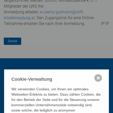
teilgenommen werden. Eintritt: Mindestspende € 5.- /
Mitglieder der LWG frei
Anmeldung erbeten:
e.cserny-gutmann@stift-
klosterneuburg.at
. Den Zugangslink für eine Online-
gr/gr
Teilnahme erhalten Sie nach Ihrer Anmeldung.
Kontakt
✖
Cookie-Verwaltung
Wir verwenden Cookies, um Ihnen ein optimales
Katholisches Bildungswerk Wien
Webseiten-Erlebnis zu bieten. Dazu zählen Cookies, die
1010 Wien, Stephansplatz 3
für den Betrieb der Seite und für die Steuerung unserer
kommerziellen Unternehmensziele notwendig sind,
01/51 552-3320
sowie solche, die lediglich zu anonymen