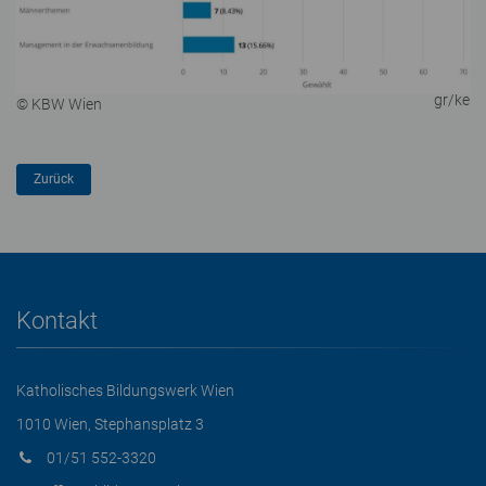
gr/ke
© KBW Wien
Kontakt
Katholisches Bildungswerk Wien
1010 Wien, Stephansplatz 3
01/51 552-3320