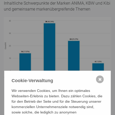
Inhaltliche Schwerpunkte der Marken ANIMA, KBW und Kibi
und gemeinsame markenübergreifende Themen
© KBW Wien
✖
Cookie-Verwaltung
Information über Projekte in Vorbereitung mit der
Wir verwenden Cookies, um Ihnen ein optimales
Möglichkeit, selbst mitzugestalten und Einfluss zu nehmen
Webseiten-Erlebnis zu bieten. Dazu zählen Cookies, die
für den Betrieb der Seite und für die Steuerung unserer
kommerziellen Unternehmensziele notwendig sind,
sowie solche, die lediglich zu anonymen