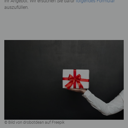
Ihr Angebot. Wir ersuchen Sie dafür
folgendes Formular
auszufüllen.
© Bild von drobotdean auf Freepik