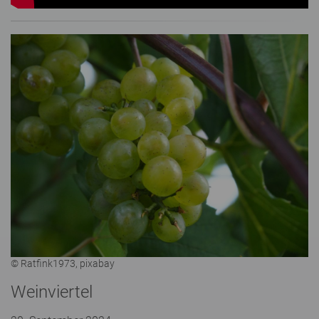
© Ratfink1973, pixabay
Weinviertel