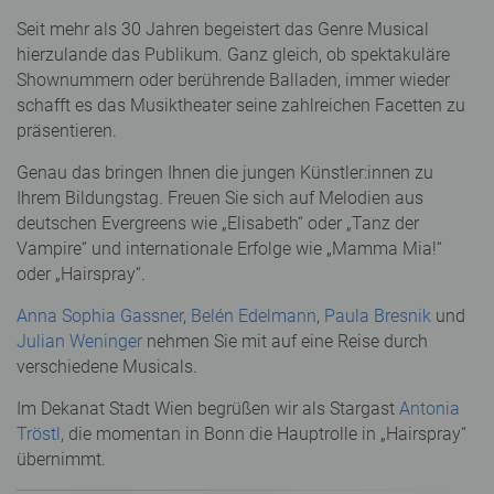
Seit mehr als 30 Jahren begeistert das Genre Musical
hierzulande das Publikum. Ganz gleich, ob spektakuläre
Shownummern oder berührende Balladen, immer wieder
schafft es das Musiktheater seine zahlreichen Facetten zu
präsentieren.
Genau das bringen Ihnen die jungen Künstler:innen zu
Ihrem Bildungstag. Freuen Sie sich auf Melodien aus
deutschen Evergreens wie „Elisabeth“ oder „Tanz der
Vampire“ und internationale Erfolge wie „Mamma Mia!“
oder „Hairspray“.
Anna Sophia Gassner
,
Belén Edelmann
,
Paula Bresnik
und
Julian Weninger
nehmen Sie mit auf eine Reise durch
verschiedene Musicals.
Im Dekanat Stadt Wien begrüßen wir als Stargast
Antonia
Tröstl
, die momentan in Bonn die Hauptrolle in „Hairspray“
übernimmt.