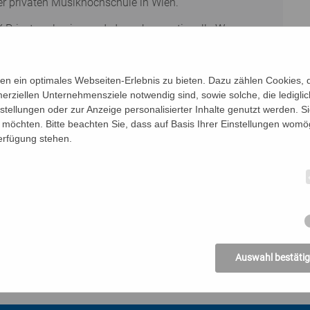
ner privaten Musikhochschule in Wien.
Priester, also jemand, der unkonventionelle Wege
ut-Musiker dient ihm die Musik als Ausdruck seines
 spricht er nicht nur Jugendliche an. Zuletzt
utis.
n ein optimales Webseiten-Erlebnis zu bieten. Dazu zählen Cookies, di
erziellen Unternehmensziele notwendig sind, sowie solche, die ledigl
nstellungen oder zur Anzeige personalisierter Inhalte genutzt werden. S
möchten. Bitte beachten Sie, dass auf Basis Ihrer Einstellungen womög
Verfügung stehen.
© Fra
Auswahl bestäti