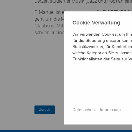
Derzeit studiert er Musik (Jazz und Pop) an ei
P. Manuel ist ein sogenannter OUT OF THE BOX 
geht, um die Menschen zu erreichen. Als Vollbl
Cookie-Verwaltung
Glaubens. Mit seinen Musik-Videos auf You Tube
schrieb er einen Song zu Ehren von Carlo Ac
Wir verwenden Cookies, um Ihne
für die Steuerung unserer komm
Statistikzwecken, für Komfortei
welche Kategorien Sie zulassen 
Funktionalitäten der Seite zur 
Datenschutz
Impressum