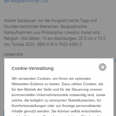
der-ewigkeit-495581726
Hubert Gaisbauer. Vor der Ewigkeit Letzte Tage und
Stunden berühmter Menschen. Biographische
Nahaufnahmen aus Philosophie, Literatur, Kunst und
Religion. 264 Seiten; 15 sw Abbildungen; 20.5 cm x 13.5
cm. Tyrolia 2025. ISBN 978-3-7022-4292-3
Leseprobe:
https://www.book2look.com/book/9783702242923(tyrolia.at)
biblettype=html5
✖
Cookie-Verwaltung
Wir verwenden Cookies, um Ihnen ein optimales
Webseiten-Erlebnis zu bieten. Dazu zählen Cookies, die
für den Betrieb der Seite und für die Steuerung unserer
Im Artikel "
Nimm und lies! - Bücher für Sie gelesen
" finden
kommerziellen Unternehmensziele notwendig sind, sowie
mz/mz
Sie Zugang zu weiteren Buchbesprechungen.
solche, die lediglich zu anonymen Statistikzwecken, für
Komforteinstellungen oder zur Anzeige personalisierter
Inhalte genutzt werden. Sie können selbst entscheiden,