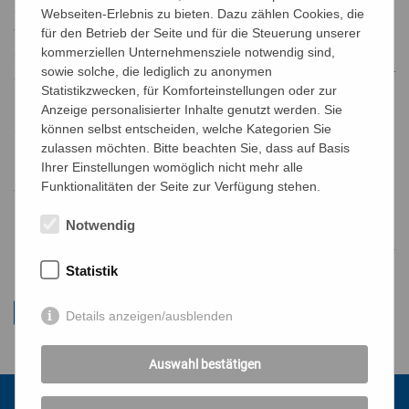
das vatikanische Presseamt an diesem Samstag
Webseiten-Erlebnis zu bieten. Dazu zählen Cookies, die
veröffentlichte, zeichnet das katholische Kirchenoberhaupt
für den Betrieb der Seite und für die Steuerung unserer
das Bild eines Heiligen, dessen Friedensbotschaft in einer
kommerziellen Unternehmensziele notwendig sind,
sowie solche, die lediglich zu anonymen
Zeit globaler Konflikte und ökologischer Krisen notwendiger
Statistikzwecken, für Komforteinstellungen oder zur
ist denn je.
Mehr auf Vatican News ...
Anzeige personalisierter Inhalte genutzt werden. Sie
Schreiben von Papst Leo XIV. an die Generalminister der
können selbst entscheiden, welche Kategorien Sie
zulassen möchten. Bitte beachten Sie, dass auf Basis
Konferenz der Franziskanischen Familie anlässlich der
Ihrer Einstellungen womöglich nicht mehr alle
Eröffnung der 800-Jahr-Feier des Todes des hl. Franziskus
Funktionalitäten der Seite zur Verfügung stehen.
von Assisi [10. Januar 2026]
in mehreren Sprachen
Notwendig
16.1.2026: Vatican News:
Vatikan veröffentlicht Dekret zum
mz/mz
Franziskus-Jahr: Keine geistliche Abkürzung
Statistik
Details anzeigen/ausblenden
Auswahl bestätigen