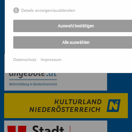
PRESSE
Details anzeigen/ausblenden
DATENSCHUTZ
IMPRESSUM
Auswahl bestätigen
AGB
Alle auswählen
Mit freundlicher Unterstützung
Datenschutz
Impressum