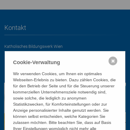
Kontakt
Katholisches Bildungswerk Wien
1010 Wien, Stephansplatz 3
✖
Cookie-Verwaltung
01/51 552-3320
office@bildungswerk.at
Wir verwenden Cookies, um Ihnen ein optimales
Webseiten-Erlebnis zu bieten. Dazu zählen Cookies, die
für den Betrieb der Seite und für die Steuerung unserer
kommerziellen Unternehmensziele notwendig sind,
sowie solche, die lediglich zu anonymen
Statistikzwecken, für Komforteinstellungen oder zur
Anzeige personalisierter Inhalte genutzt werden. Sie
können selbst entscheiden, welche Kategorien Sie
zulassen möchten. Bitte beachten Sie, dass auf Basis
Ihrer Einstellungen womöglich nicht mehr alle