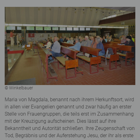
© Winkelbauer
Maria von Magdala, benannt nach ihrem Herkunftsort, wird
in allen vier Evangelien genannt und zwar häufig an erster
Stelle von Frauengruppen, die teils erst im Zusammenhang
mit der Kreuzigung aufscheinen. Dies lässt auf ihre
Bekanntheit und Autorität schließen. Ihre Zeugenschaft von
Tod, Begräbnis und der Auferstehung Jesu, der ihr als erste