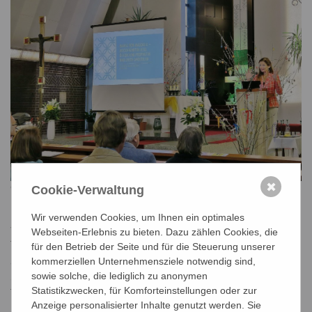
✖
© Winkelbauer
Cookie-Verwaltung
Etwa 65 interessierte Teilnehmerinnen und Teilnehmer
Wir verwenden Cookies, um Ihnen ein optimales
waren zum Vortrag von Frau Universitätsprofessorin
Webseiten-Erlebnis zu bieten. Dazu zählen Cookies, die
Taschl-Erber in St. Hemma gekommen. Bei der
für den Betrieb der Seite und für die Steuerung unserer
anschließenden üblichen kleinen Agape hinten in der Kirche
kommerziellen Unternehmensziele notwendig sind,
sowie solche, die lediglich zu anonymen
stand die Referentin noch lange wissbegierigen
Statistikzwecken, für Komforteinstellungen oder zur
Teilnehmer:innen für Gespräche zur Verfügung.
Anzeige personalisierter Inhalte genutzt werden. Sie