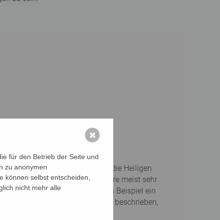
✖
e für den Betrieb der Seite und
ich zu anonymen
chten und/oder Legenden werden die Heiligen
ie können selbst entscheiden,
en. Auch erfährt man viel über ihre meist sehr
lich nicht mehr alle
n, ist ebenso enthalten, wie zum Beispiel ein
en meist aus Kirchen Vorarlbergs beschrieben,