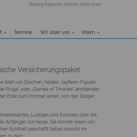
Bildung Regional
|
ANIMA
|
Biblio-Wien
f
Termine
Wir über uns
Intern
lische Versicherungspaket
e Welt von Drachen, Helden, tapferen Figuren
der Ringe“ oder „Games of Thrones“ entstanden
n der Erde zum Himmel sehen, von den Sorgen
nteressantes, Lustiges und Kurioses über die
en Anfängen bis heute. Sie können lesen von
ischen Echtheit geschafft haben sowohl im
gen zu sein.