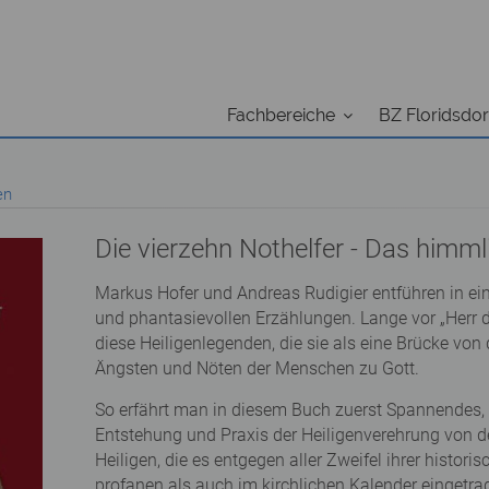
Fachbereiche
BZ Floridsdor
en
Die vierzehn Nothelfer - Das himm
Markus Hofer und Andreas Rudigier entführen in ein
und phantasievollen Erzählungen. Lange vor „Herr 
diese Heiligenlegenden, die sie als eine Brücke vo
Ängsten und Nöten der Menschen zu Gott.
So erfährt man in diesem Buch zuerst Spannendes, I
Entstehung und Praxis der Heiligenverehrung von d
Heiligen, die es entgegen aller Zweifel ihrer histor
profanen als auch im kirchlichen Kalender eingetra