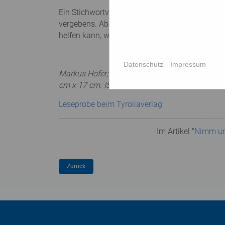
Ein Stichwortverzeichnis, in dem man zu mensc
vergebens. Aber vielleicht liegt das an der Übe
helfen kann, wenn man in Ängsten, Sorgen, Nöte
Datenschutz
Impressum
Markus Hofer; Andreas Rudigier, Die Vierzehn N
cm x 17 cm. ISBN 978-3-7022-3840-7
Leseprobe beim Tyroliaverlag
Im Artikel "
Nimm und