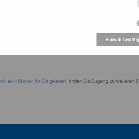
hlichen Krankheiten und Leiden die entsprechenden Heiligen fi
rzeugung der Autoren, dass es letztlich der Glaube an Gott ist, d
n lebt.
Auswahl bestäti
othelfer. Das himmlische Versicherungspaket. Tyrolia Verlag Inn
 lies! - Bücher für Sie gelesen
" finden Sie Zugang zu weiteren