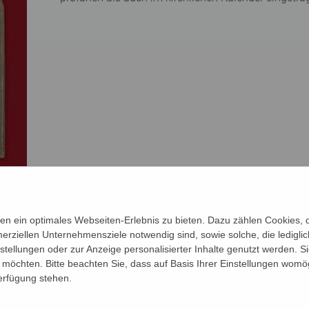
n ein optimales Webseiten-Erlebnis zu bieten. Dazu zählen Cookies, di
erziellen Unternehmensziele notwendig sind, sowie solche, die ledigl
en einzelnen Nothelfern. Durch die Erzählung von Lebensgeschi
nstellungen oder zur Anzeige personalisierter Inhalte genutzt werden. S
ls kuriose Erklärungen, wie die Heiligen zu ihren Patronaten kam
möchten. Bitte beachten Sie, dass auf Basis Ihrer Einstellungen womög
bung ihrer Attribute, an denen man sie in der Kunst erkennen kan
Verfügung stehen.
n. Mit farblichen Abbildungen werden Darstellungen der Heilig
iese Gotteshäuser erfährt.