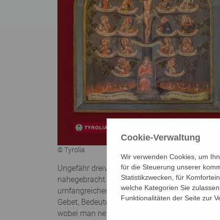
Cookie-Verwaltung
© Tyrolia
Wir verwenden Cookies, um Ihne
für die Steuerung unserer komm
Ungefähr dreiviertel des Buches widmet sich d
Statistikzwecken, für Komfortei
nahegebracht. Man findet teils naheliegende tei
welche Kategorien Sie zulassen 
umfangreichen „Zuständigkeiten“. Eine Beschrei
Funktionalitäten der Seite zur 
Gebet, Bedeutung des Namens sowie Wetterregel
wobei man nebenbei auch noch viel mehr über d