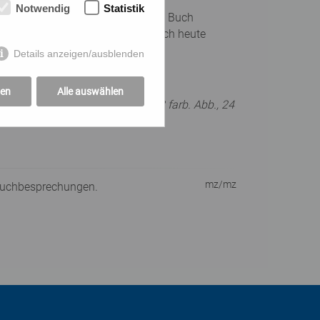
Notwendig
Statistik
nden könnte, sucht man in diesem Buch
er einst geholfen hat und damit auch heute
Details anzeigen/ausblenden
gen
Alle auswählen
sbruck-Wien 2020, 192 Seiten, 33 farb. Abb., 24
mz/mz
 Buchbesprechungen.