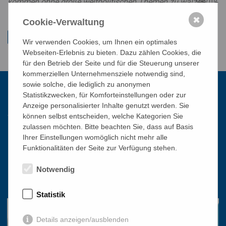
mz/mz
kommen ohne große weltpolitischen Themen zu wälzen.
✖
Cookie-Verwaltung
Wir verwenden Cookies, um Ihnen ein optimales
Webseiten-Erlebnis zu bieten. Dazu zählen Cookies, die
für den Betrieb der Seite und für die Steuerung unserer
kommerziellen Unternehmensziele notwendig sind,
sowie solche, die lediglich zu anonymen
Statistikzwecken, für Komforteinstellungen oder zur
Kontakt
Anzeige personalisierter Inhalte genutzt werden. Sie
können selbst entscheiden, welche Kategorien Sie
zulassen möchten. Bitte beachten Sie, dass auf Basis
Katholisches Bildungswerk Wien
Ihrer Einstellungen womöglich nicht mehr alle
Funktionalitäten der Seite zur Verfügung stehen.
1010 Wien, Stephansplatz 3
01/51 552-3320
Notwendig
office@bildungswerk.at
Statistik
Details anzeigen/ausblenden