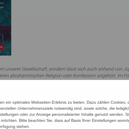
tikum unserer Gesellschaft, sondern lässt sich auch anhand von Jo
nderen abrahamitischen Religion oder Konfession angehört. Im F
um, Christentum und Islam - deren Gemeinsamkeiten und
iel von erzählendem Text und altersadäquaten Illustrationen
en vorgestellt und die gemeinsame Basis der drei Religionen
vermitteln basales Hintergrundwissen und plädieren zugleich fü
n ein optimales Webseiten-Erlebnis zu bieten. Dazu zählen Cookies, di
erziellen Unternehmensziele notwendig sind, sowie solche, die ledigl
nstellungen oder zur Anzeige personalisierter Inhalte genutzt werden. S
möchten. Bitte beachten Sie, dass auf Basis Ihrer Einstellungen womög
 und Rezensionen bei
www.stube.at
(Studien- und Beratungsstelle
Verfügung stehen.