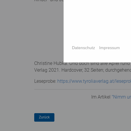
Datenschutz
Impressum
Christine Hubka. Und doch sind alle Äpfel ru
Verlag 2021. Hardcover, 32 Seiten; durchgehend 
Leseprobe:
https://www.tyroliaverlag.at/lese
Im Artikel
"Nimm und