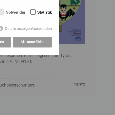
Notwendig
Statistik
Details anzeigen/ausblenden
gen
Alle auswählen
© www.stube.at
e besondere Familiengeschichte Tyrolia-
 978-3-7022-3919-0
mz/mz
Buchbesprechungen.