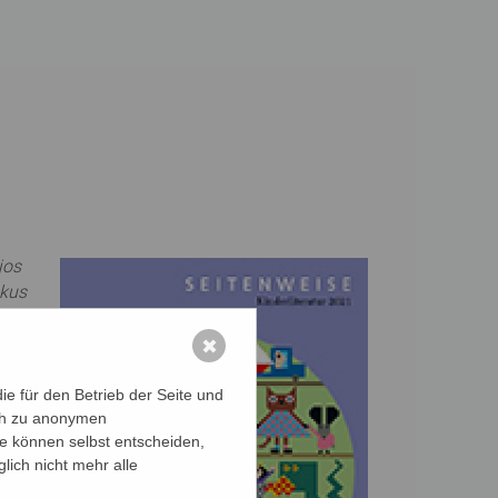
jos
okus
✖
r
e für den Betrieb der Seite und
ich zu anonymen
ie können selbst entscheiden,
lich nicht mehr alle
 für