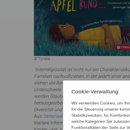
© Tyrolia
"Interreligiösität ist nicht nur ein Charakteris
Familien nachvollziehen, in der jede*r einer a
stehen die Berührungspunkte zwischen Judent
Unterschiede. In einem gelungenen Zusammensp
Cookie-Verwaltung
werden Glaubensinhalte, -traditionen und -prax
herausgearbeitet. Einfache Sachinformationen 
Wir verwenden Cookies, um Ihne
für die Steuerung unserer komm
Diversität und Vielfalt."
Statistikzwecken, für Komfortei
Aus:
Seitenweise. Kinderliteratur 2021, Seite 32.
welche Kategorien Sie zulassen 
Weitere Informationen und aktuelle Buchtipps
Funktionalitäten der Seite zur 
Kinder- und Jugendliteratur)