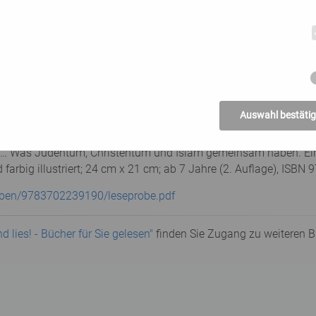
Auswahl bestäti
nd … Was Judentum, Christentum und Islam gemeinsam haben. Ein
farbig illustriert; 24 cm x 21 cm; ab 7 Jahre (2. Auflage), ISBN
proben/9783702239190/leseprobe.pdf
 lies! - Bücher für Sie gelesen"
finden Sie Zugang zu weiteren 