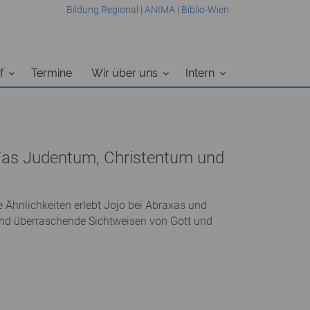
Bildung Regional
|
ANIMA
|
Biblio-Wien
f
Termine
Wir über uns
Intern
 Was Judentum, Christentum und
 Ähnlichkeiten erlebt Jojo bei Abraxas und
nd überraschende Sichtweisen von Gott und