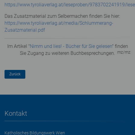
https://www.tyroliaverlag.at/leseproben/9783702241919/lese
Das Zusatzmaterial zum Selbermachen finden Sie hier:
https://www.tyroliaverlag.at/media/Schlummerang-
Zusatzmaterial.pdf
Im Artikel "
Nimm und lies! - Bücher für Sie gelesen
" finden
mz/mz
Sie Zugang zu weiteren Buchbesprechungen.
Kontakt
Katholisches Bildungswerk Wien