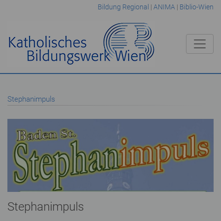
Bildung Regional
|
ANIMA
|
Biblio-Wien
Stephanimpuls
Stephanimpuls