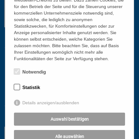
Webseiten-Erlebnis zu bieten. Dazu zählen Cookies, die
für den Betrieb der Seite und für die Steuerung unserer
kommerziellen Unternehmensziele notwendig sind,
sowie solche, die lediglich zu anonymen
Statistikzwecken, für Komforteinstellungen oder zur
Anzeige personalisierter Inhalte genutzt werden. Sie
Links
können selbst entscheiden, welche Kategorien Sie
zulassen möchten. Bitte beachten Sie, dass auf Basis
Ihrer Einstellungen womöglich nicht mehr alle
Funktionalitäten der Seite zur Verfügung stehen.
HOME
NEWSLETTER
Notwendig
PRESSE
DATENSCHUTZ
Statistik
IMPRESSUM
Details anzeigen/ausblenden
AGB
Mit freundlicher Unterstützung
Auswahl bestätigen
Alle auswählen