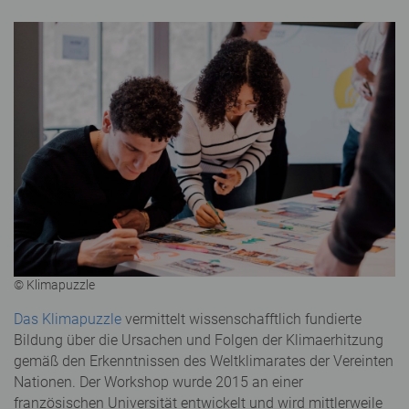
© Klimapuzzle
Das Klimapuzzle
vermittelt wissenschafftlich fundierte
Bildung über die Ursachen und Folgen der Klimaerhitzung
gemäß den Erkenntnissen des Weltklimarates der Vereinten
Nationen. Der Workshop wurde 2015 an einer
französischen Universität entwickelt und wird mittlerweile