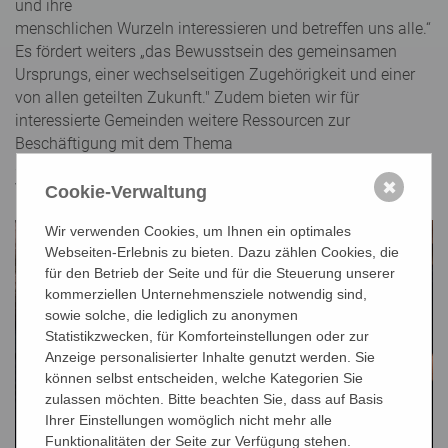
und ihre
menschlichen Wurzeln interessieren und betreffen uns alle.“
Es fördert weiters „das Bewusstsein des gemeinsamen
Ursprungs, einer wechselseitigen Zugehörigkeit und einer
von allen geteilten Zukunft." Zudem bieten wir für
interessierte Gemeinden weitere Ressourcen zur
Beschäftigung mit dem Thema
sowie die Möglichkeit für weiterführendes Engagement und
✖
Vernetzung.
Cookie-Verwaltung
Wir verwenden Cookies, um Ihnen ein optimales
Webseiten-Erlebnis zu bieten. Dazu zählen Cookies, die
für den Betrieb der Seite und für die Steuerung unserer
kommerziellen Unternehmensziele notwendig sind,
sowie solche, die lediglich zu anonymen
Statistikzwecken, für Komforteinstellungen oder zur
Anzeige personalisierter Inhalte genutzt werden. Sie
können selbst entscheiden, welche Kategorien Sie
zulassen möchten. Bitte beachten Sie, dass auf Basis
Ihrer Einstellungen womöglich nicht mehr alle
Funktionalitäten der Seite zur Verfügung stehen.