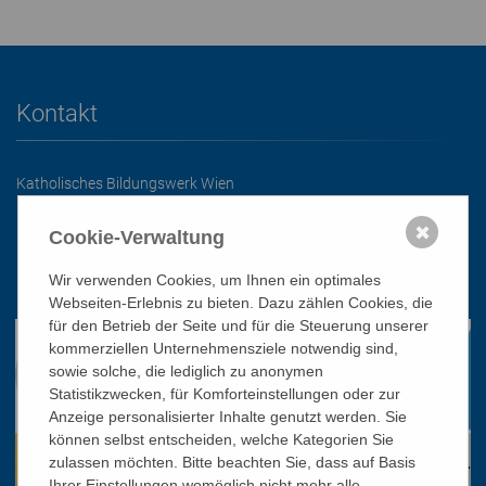
Kontakt
Katholisches Bildungswerk Wien
1010 Wien, Stephansplatz 3
✖
Cookie-Verwaltung
01/51 552-3320
Wir verwenden Cookies, um Ihnen ein optimales
office@bildungswerk.at
Webseiten-Erlebnis zu bieten. Dazu zählen Cookies, die
für den Betrieb der Seite und für die Steuerung unserer
kommerziellen Unternehmensziele notwendig sind,
sowie solche, die lediglich zu anonymen
Statistikzwecken, für Komforteinstellungen oder zur
Anzeige personalisierter Inhalte genutzt werden. Sie
können selbst entscheiden, welche Kategorien Sie
zulassen möchten. Bitte beachten Sie, dass auf Basis
Ihrer Einstellungen womöglich nicht mehr alle