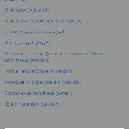
Bildungsorte (deutsch)
Educational establishments (englisch)
(arabisch)
المؤسسات التعليمية
(farsi)
مکان‌های آموزشی
Mjesta obrazovanja (kroatisch - bosnisch )
Места
васпитања (serbisch)
Instituții educaționale (rumänisch)
Учреждения образования (russisch)
Goobaha waxbarashada (somali)
Eğitim Kurumları (türkisch)