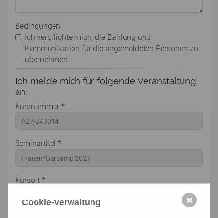
Bedingungen
Ich verpflichte mich, die Zahlung und
Kommunikation für die angemeldeten Personen zu
übernehmen
Ich melde mich für folgende Veranstaltung
an:
Kursnummer
*
Seminartitel
*
Kursort
*
✖
Cookie-Verwaltung
Termin
*