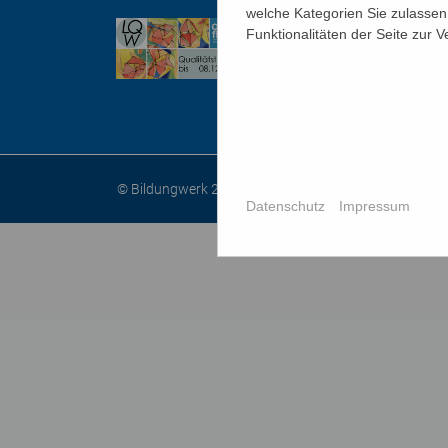
IMPRE
welche Kategorien Sie zulassen 
Funktionalitäten der Seite zur 
AGB
© Bildungwerk 2026
Datenschutz
Impressum