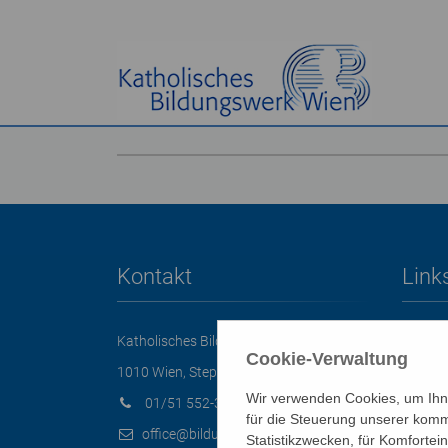
Kontakt
Link
Katholisches Bildungswerk Wien
HOME
Cookie-Verwaltung
NEWSL
1010 Wien, Stephansplatz 3
Wir verwenden Cookies, um Ihne
PRESSE
01/51 552-3320
für die Steuerung unserer komm
DATEN
office@bildungswerk.at
Statistikzwecken, für Komfortei