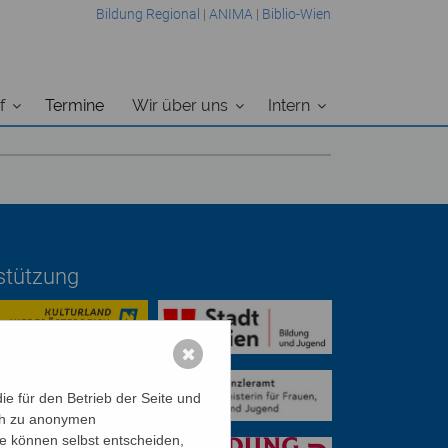
Bildung Regional
|
ANIMA
|
Biblio-Wien
f
Termine
Wir über uns
Intern
rstützung
✖
e für den Betrieb der Seite und
ich zu anonymen
ie können selbst entscheiden,