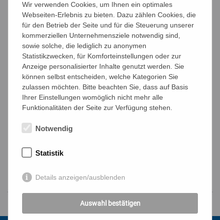
Termin
*
Wir verwenden Cookies, um Ihnen ein optimales
Webseiten-Erlebnis zu bieten. Dazu zählen Cookies, die
für den Betrieb der Seite und für die Steuerung unserer
kommerziellen Unternehmensziele notwendig sind,
AGB
*
sowie solche, die lediglich zu anonymen
Ich akzeptiere die
Allgemeinen
Statistikzwecken, für Komforteinstellungen oder zur
Geschäftsbedingungen
und die
Anzeige personalisierter Inhalte genutzt werden. Sie
Datenschutzbestimmungen
.
können selbst entscheiden, welche Kategorien Sie
Captcha
*
Ergebnis
*
zulassen möchten. Bitte beachten Sie, dass auf Basis
Ihrer Einstellungen womöglich nicht mehr alle
Funktionalitäten der Seite zur Verfügung stehen.
Notwendig
Statistik
Details anzeigen/ausblenden
Auswahl bestätigen