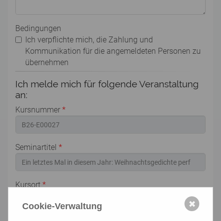
Bedingungen
Ich verpflichte mich, die Zahlung und
Kommunikation für die angemeldeten Personen zu
übernehmen
Ich melde mich für folgende Veranstaltung
an:
Kursnummer
*
Seminartitel
*
Kursort
*
✖
Cookie-Verwaltung